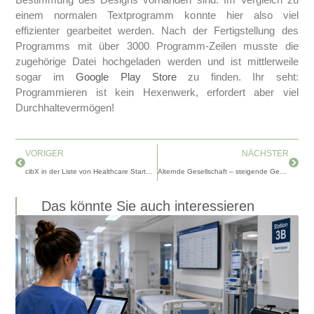
einem normalen Textprogramm konnte hier also viel
effizienter gearbeitet werden. Nach der Fertigstellung des
Programms mit über 3000 Programm-Zeilen musste die
zugehörige Datei hochgeladen werden und ist mittlerweile
sogar im
Google Play Store
zu finden. Ihr seht:
Programmieren ist kein Hexenwerk, erfordert aber viel
Durchhaltevermögen!
Zurück
Nächs
VORIGER
NÄCHSTER
cibX in der Liste von Healthcare Startups
Alternde Gesellschaft – steigende Gesundheitsausgaben?
Das könnte Sie auch interessieren