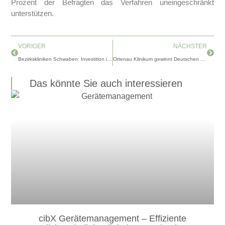
Prozent der Befragten das Verfahren uneingeschränkt
unterstützen.
Zurück
Nächs
VORIGER
NÄCHSTER
Bezirkskliniken Schwaben: Investition in Millionenhöhe zur Modernisierung der Medizingeräte
Ortenau Klinikum gewinnt Deutschen Fachkräftepreis 2024 mit innovativem Flex-Pool-Konzept
Das könnte Sie auch interessieren
cibX Gerätemanagement – Effiziente