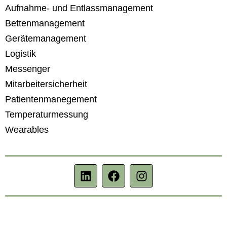
Aufnahme- und Entlassmanagement
Bettenmanagement
Gerätemanagement
Logistik
Messenger
Mitarbeitersicherheit
Patientenmanegement
Temperaturmessung
Wearables
L
F
I
i
a
n
n
c
s
k
e
t
e
b
a