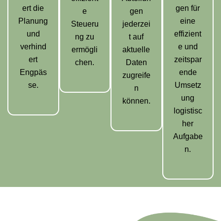
ert die
gen für
e
gen
Planung
eine
Steueru
jederzei
und
effizient
ng zu
t auf
verhind
e und
ermögli
aktuelle
ert
zeitspar
chen.
Daten
Engpäs
ende
zugreife
se.
Umsetz
n
ung
können.
logistisc
her
Aufgabe
n.