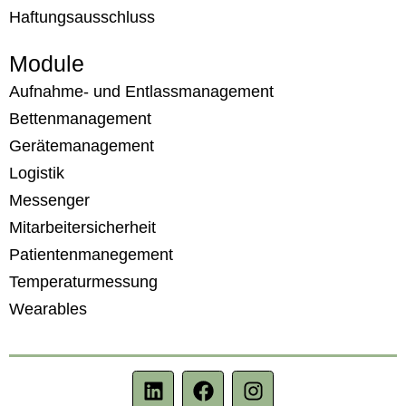
Haftungsausschluss
Module
Aufnahme- und Entlassmanagement
Bettenmanagement
Gerätemanagement
Logistik
Messenger
Mitarbeitersicherheit
Patientenmanegement
Temperaturmessung
Wearables
L
F
I
i
a
n