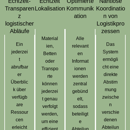
Echtzeit-
Echtzeit
Optimierte
Nahtlose
Transparen
Lokalisation
Kommunik
Koordinatio
z
ation
n von
logistischer
Logistikpro
Abläufe
zessen
Material
Alle
Ein
Das
ien,
relevant
jederzei
System
Betten
en
t
ermögli
oder
Informat
abrufbar
cht eine
Transpo
ionen
er
direkte
rte
werden
Überblic
Abstim
können
zentral
k über
mung
jederzei
gebünd
verfügb
zwische
t genau
elt,
are
n
verfolgt
sodass
Ressour
verschie
werden,
beteiligt
cen
denen
um eine
e
erleicht
Abteilun
effizient
Abteilun