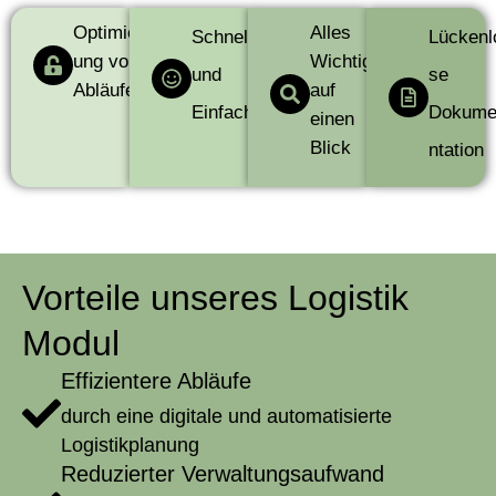
Optimier
Alles
Schnell
Lückenl
ung von
Wichtige
und
se
Abläufen
auf
Einfach
Dokum
einen
Blick
ntation
Vorteile unseres Logistik
Modul
Effizientere Abläufe
durch eine digitale und automatisierte
Logistikplanung
Reduzierter Verwaltungsaufwand