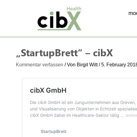
Zum
Inhalt
mo
springen
„StartupBrett“ – cibX
Kommentar verfassen
/ Von
Birgit Witt
/
5. February 201