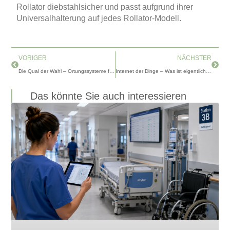
Rollator diebstahlsicher und passt aufgrund ihrer
Universalhalterung auf jedes Rollator-Modell.
Zurück
Nächs
VORIGER
NÄCHSTER
Die Qual der Wahl – Ortungssysteme für demente Personen
Internet der Dinge – Was ist eigentlich dieses IoT?
Das könnte Sie auch interessieren