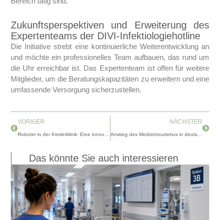
Bereich tätig sind.
Zukunftsperspektiven und Erweiterung des
Expertenteams der DIVI-Infektiologiehotline
Die Initiative strebt eine kontinuierliche Weiterentwicklung an
und möchte ein professionelles Team aufbauen, das rund um
die Uhr erreichbar ist. Das Expertenteam ist offen für weitere
Mitglieder, um die Beratungskapazitäten zu erweitern und eine
umfassende Versorgung sicherzustellen.
Zurück
Nächs
VORIGER
NÄCHSTER
Roboter in der Kinderklinik: Eine innovative Lösung, um Kindern die Angst vor dem Krankenhaus zu nehmen
Anstieg des Medizintourismus in deutschen Kliniken
Das könnte Sie auch interessieren