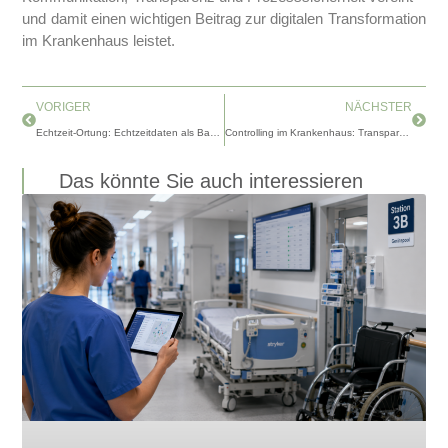
und damit einen wichtigen Beitrag zur digitalen Transformation
im Krankenhaus leistet.
Zurück
Nächs
VORIGER
NÄCHSTER
Echtzeit-Ortung: Echtzeitdaten als Basis moderner Kliniken
Controlling im Krankenhaus: Transparenz statt Excel-Chaos
Das könnte Sie auch interessieren