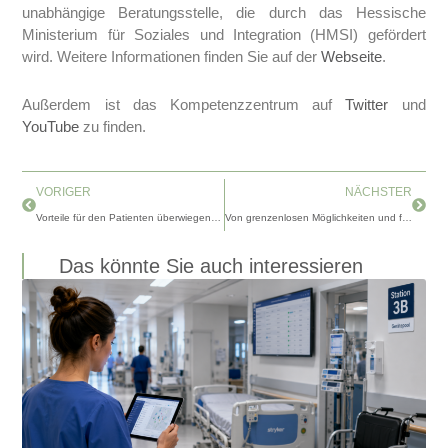
unabhängige Beratungsstelle, die durch das Hessische
Ministerium für Soziales und Integration (HMSI) gefördert
wird. Weitere Informationen finden Sie auf der
Webseite
.
Außerdem ist das Kompetenzzentrum auf
Twitter
und
YouTube
zu finden.
Zurück
Nächs
VORIGER
NÄCHSTER
Vorteile für den Patienten überwiegen – Dr. Alexandra Jorzig über die Zukunft von eHealth
Von grenzenlosen Möglichkeiten und fehlendem Mut – Sebastian Dost über die Zukunft von eHealth
Das könnte Sie auch interessieren