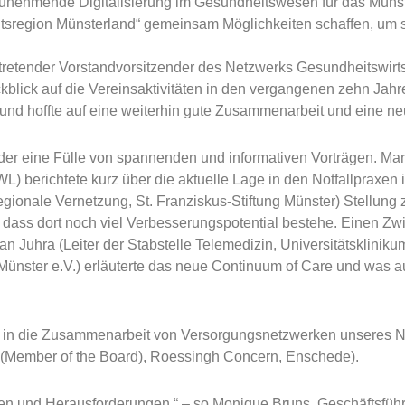
 zunehmende Digitalisierung im Gesundheitswesen für das Müns
sregion Münsterland“ gemeinsam Möglichkeiten schaffen, um si
ertretender Vorstandvorsitzender des Netzwerks Gesundheitswirt
lick auf die Vereinsaktivitäten in den vergangenen zehn Jahre
it und hoffte auf eine weiterhin gute Zusammenarbeit und eine 
er eine Fülle von spannenden und informativen Vorträgen. Mart
L) berichtete kurz über die aktuelle Lage in den Notfallpraxen
egionale Vernetzung, St. Franziskus-Stiftung Münster) Stellung
 dass dort noch viel Verbesserungspotential bestehe. Einen Zw
tian Juhra (Leiter der Stabstelle Telemedizin, Universitätsklinik
k, Münster e.V.) erläuterte das neue Continuum of Care und wa
e in die Zusammenarbeit von Versorgungsnetzwerken unseres N
(Member of the Board), Roessingh Concern, Enschede).
en und Herausforderungen.“ – so Monique Bruns, Geschäftsfüh