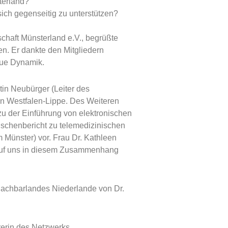
terland?
ch gegenseitig zu unterstützen?
schaft Münsterland e.V., begrüßte
n. Er dankte den Mitgliedern
neue Dynamik.
in Neubürger (Leiter des
 in Westfalen-Lippe. Des Weiteren
 zu der Einführung von elektronischen
ischenbericht zu telemedizinischen
um Münster) vor. Frau Dr. Kathleen
s auf uns in diesem Zusammenhang
achbarlandes Niederlande von Dr.
rerin des Netzwerks