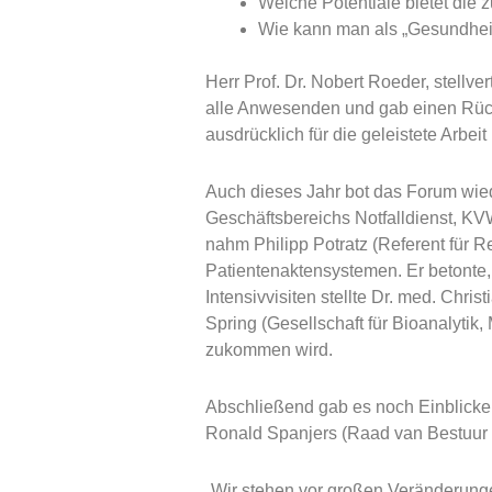
Welche Potentiale bietet die
Wie kann man als „Gesundheit
Herr Prof. Dr. Nobert Roeder, stellv
alle Anwesenden und gab einen Rückb
ausdrücklich für die geleistete Arbe
Auch dieses Jahr bot das Forum wied
Geschäftsbereichs Notfalldienst, KVW
nahm Philipp Potratz (Referent für R
Patientenaktensystemen. Er betonte,
Intensivvisiten stellte Dr. med. Chris
Spring (Gesellschaft für Bioanalyti
zukommen wird.
Abschließend gab es noch Einblick
Ronald Spanjers (Raad van Bestuur 
„Wir stehen vor großen Veränderung