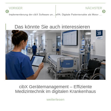
Zurück
Nächs
VORIGER
NÄCHSTER
Implementierung der cibX Software und Hardware: Effizient in 5 klaren Schritten
ePA: Digitale Patientenakte als Motor der Krankenhausdigitalisierung
Das könnte Sie auch interessieren
cibX Gerätemanagement – Effiziente
Medizintechnik im digitalen Krankenhaus
weiterlesen