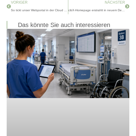
Zurück
Nächs
VORIGER
NÄCHSTER
So tickt unser Webportal in der Cloud der Dinge!
cibX-Homepage erstrahlt in neuem Design
Das könnte Sie auch interessieren