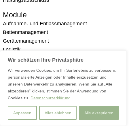
Module
Aufnahme- und Entlassmanagement
Bettenmanagement
Gerätemanagement
Logistik
Messenger
Wir schätzen Ihre Privatsphäre
Mitarbeitersicherheit
Wir verwenden Cookies, um Ihr Surferlebnis zu verbessern,
Patientenmanegement
personalisierte Anzeigen oder Inhalte einzusetzen und
Temperaturmessung
unseren Datenverkehr zu analysieren. Wenn Sie auf „Alle
akzeptieren" klicken, stimmen Sie der Anwendung von
Wearables
Cookies zu.
Datenschutzerklärung
Anpassen
Alles ablehnen
Alle akzeptieren
L
F
I
i
a
n
n
c
s