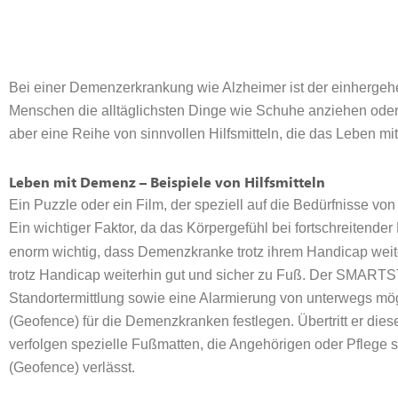
Bei einer Demenzerkrankung wie Alzheimer ist der einherge
Menschen die alltäglichsten Dinge wie Schuhe anziehen oder 
aber eine Reihe von sinnvollen Hilfsmitteln, die das Leben mi
Leben mit Demenz – Beispiele von Hilfsmitteln
Ein Puzzle oder ein Film, der speziell auf die Bedürfnisse v
Ein wichtiger Faktor, da das Körpergefühl bei fortschreite
enorm wichtig, dass Demenzkranke trotz ihrem Handicap weite
trotz Handicap weiterhin gut und sicher zu Fuß. Der SMARTST
Standortermittlung sowie eine Alarmierung von unterwegs mö
(Geofence) für die Demenzkranken festlegen. Übertritt er di
verfolgen spezielle Fußmatten, die Angehörigen oder Pflege
(Geofence) verlässt.