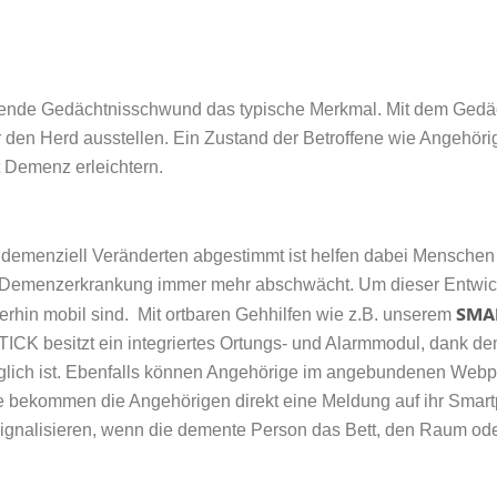
hende Gedächtnisschwund das typische Merkmal. Mit dem Gedäc
den Herd ausstellen. Ein Zustand der Betroffene wie Angehörig
t Demenz erleichtern.
on demenziell Veränderten abgestimmt ist helfen dabei Menschen 
nder Demenzerkrankung immer mehr abschwächt. Um dieser Entwic
SMA
rhin mobil sind. Mit ortbaren Gehhilfen wie z.B. unserem
ICK besitzt ein integriertes Ortungs- und Alarmmodul, dank dem
glich ist. Ebenfalls können Angehörige im angebundenen Webp
ese bekommen die Angehörigen direkt eine Meldung auf ihr Smart
 signalisieren, wenn die demente Person das Bett, den Raum od